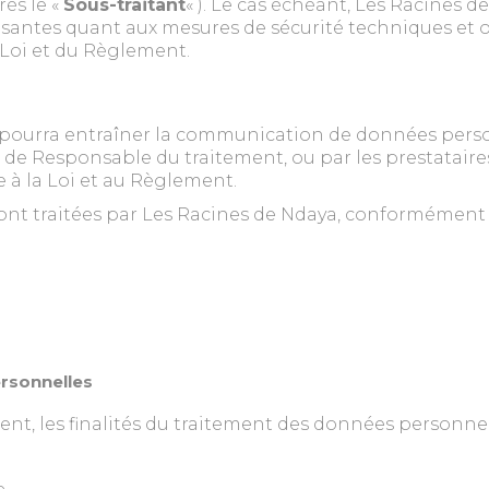
ès le «
Sous-traitant
« ). Le cas échéant, Les Racines 
ffisantes quant aux mesures de sécurité techniques et
 Loi et du Règlement.
s
eurs pourra entraîner la communication de données per
é de Responsable du traitement, ou par les prestatair
 à la Loi et au Règlement.
t traitées par Les Racines de Ndaya, conformément aux 
ersonnelles
nt, les finalités du traitement des données personne
e