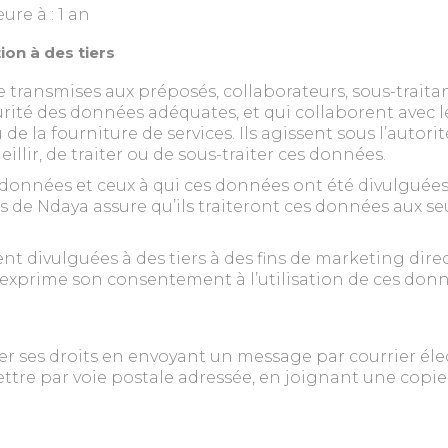
ure à : 1 an
ion à des tiers
transmises aux préposés, collaborateurs, sous-traitan
urité des données adéquates, et qui collaborent avec 
e la fourniture de services. Ils agissent sous l’autori
lir, de traiter ou de sous-traiter ces données.
es données et ceux à qui ces données ont été divulguée
s de Ndaya assure qu’ils traiteront ces données aux seu
t divulguées à des tiers à des fins de marketing direc
 exprime son consentement à l’utilisation de ces don
er ses droits en envoyant un message par courrier élec
re par voie postale adressée, en joignant une copie d