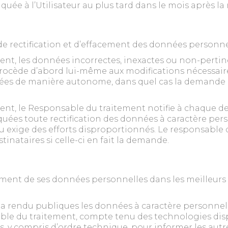
ée à l’Utilisateur au plus tard dans le mois après la
de rectification et d’effacement des données personnell
ent, les données incorrectes, inexactes ou non-pertin
procède d’abord lui-même aux modifications nécessaire
ctuées de manière autonome, dans quel cas la demande 
nt, le Responsable du traitement notifie à chaque de
ées toute rectification des données à caractère pers
 exige des efforts disproportionnés. Le responsable 
inataires si celle-ci en fait la demande.
ffacement de ses données personnelles dans les meilleu
 rendu publiques les données à caractère personnel et 
le du traitement, compte tenu des technologies disp
, y compris d’ordre technique, pour informer les autr