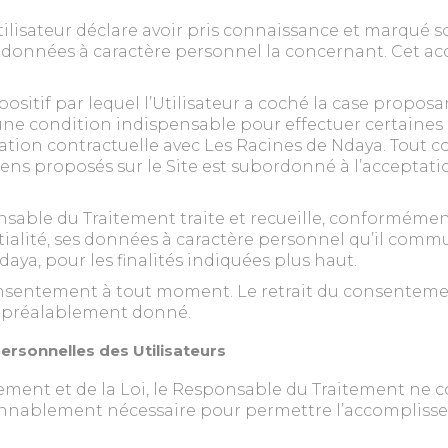
’Utilisateur déclare avoir pris connaissance et marqué s
 données à caractère personnel la concernant. Cet acc
sitif par lequel l’Utilisateur a coché la case proposan
ne condition indispensable pour effectuer certaines 
elation contractuelle avec Les Racines de Ndaya. Tout c
biens proposés sur le Site est subordonné à l’acceptati
onsable du Traitement traite et recueille, conforméme
ialité, ses données à caractère personnel qu’il commun
aya, pour les finalités indiquées plus haut.
n consentement à tout moment. Le retrait du consentem
t préalablement donné.
rsonnelles des Utilisateurs
ement et de la Loi, le Responsable du Traitement ne c
nablement nécessaire pour permettre l’accomplisseme