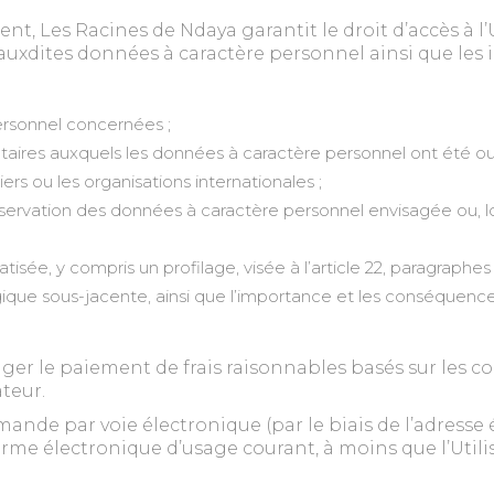
t, Les Racines de Ndaya garantit le droit d’accès à l’
ès auxdites données à caractère personnel ainsi que les
ersonnel concernées ;
ataires auxquels les données à caractère personnel ont été o
iers ou les organisations internationales ;
nservation des données à caractère personnel envisagée ou, lor
tisée, y compris un profilage, visée à l’article 22, paragraphe
ogique sous-jacente, ainsi que l’importance et les conséquenc
er le paiement de frais raisonnables basés sur les co
teur.
emande par voie électronique (par le biais de l’adresse
rme électronique d’usage courant, à moins que l’Utili