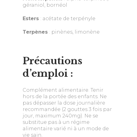
géraniol, bornéol
Esters
: acétate de terpényle
Terpènes
: pinènes, limonène
Précautions
d’emploi :
Complément alimentaire. Tenir
hors de la portée des enfants. Ne
pas dépasser la dose journalière
recommandée (2 gouttes 3 fois par
jour, maximum 240mg). Ne se
substitue pas à un régime
alimentaire varié ni à un mode de
vie sain.