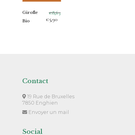
€
8,63
Girofle
Le
Le
€
5,90
Bio
prix
prix
initial
actuel
était :
est :
€8,63.
€5,90.
Contact
19 Rue de Bruxelles
7850 Enghien
Envoyer un mail
Social