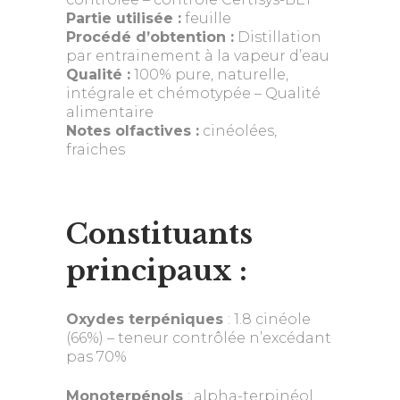
Partie utilisée :
feuille
Procédé d’obtention :
Distillation
par entrainement à la vapeur d’eau
Qualité :
100% pure, naturelle,
intégrale et chémotypée – Qualité
alimentaire
Notes olfactives :
cinéolées,
fraiches
Constituants
principaux :
Oxydes terpéniques
: 1.8 cinéole
(66%) – teneur contrôlée n’excédant
pas 70%
Monoterpénols
: alpha-terpinéol,