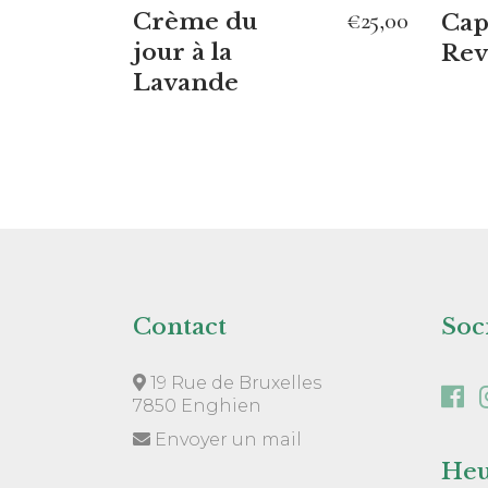
€
25,00
Crème du
Cap
jour à la
Rev
Lavande
Contact
Soc
19 Rue de Bruxelles
7850 Enghien
Envoyer un mail
Heu