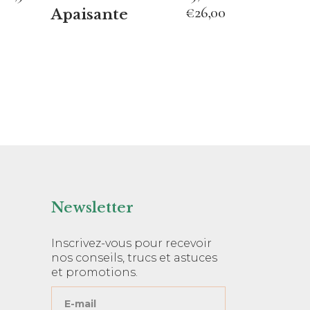
sur
€
26,00
Apaisante
la
page
du
produit
Newsletter
Inscrivez-vous pour recevoir
nos conseils, trucs et astuces
et promotions.