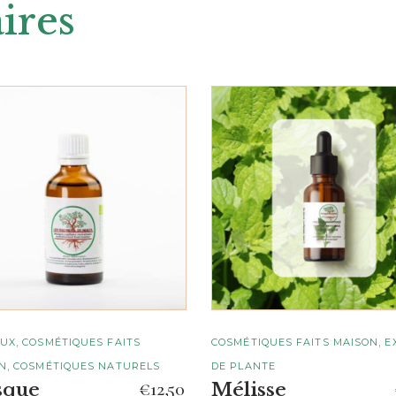
ires
AJOUTER AU
AJOUTER AU
PANIER
PANIER
,
,
EUX
COSMÉTIQUES FAITS
COSMÉTIQUES FAITS MAISON
E
,
N
COSMÉTIQUES NATURELS
DE PLANTE
€
12,50
sque
Mélisse