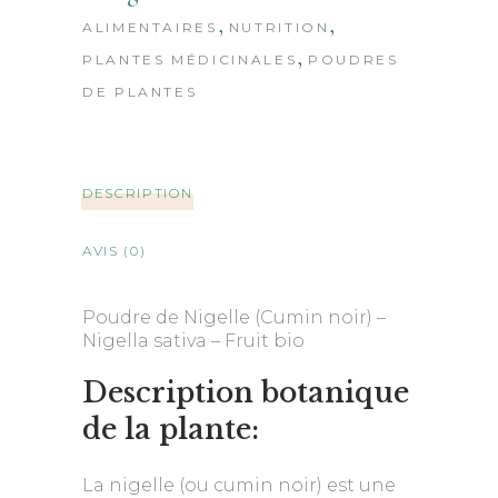
,
,
ALIMENTAIRES
NUTRITION
,
PLANTES MÉDICINALES
POUDRES
DE PLANTES
DESCRIPTION
AVIS (0)
Poudre de Nigelle (Cumin noir) –
Nigella sativa – Fruit bio
Description botanique
de la plante:
La nigelle (ou cumin noir) est une