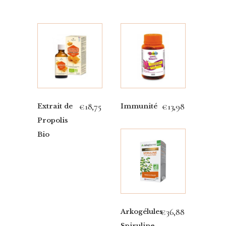
€
18,75
€
13,98
Extrait de
Immunité
Propolis
Bio
€
36,88
Arkogélules
Spiruline