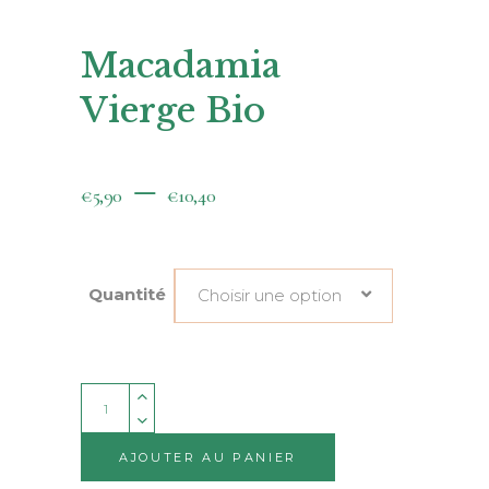
Macadamia
Vierge Bio
–
€
5,90
€
10,40
Quantité
Choisir une option
Quantity
AJOUTER AU PANIER