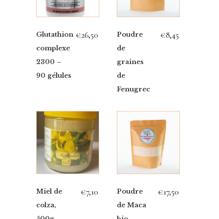
€
26,50
€
8,45
Glutathion
Poudre
complexe
de
2300 –
graines
90 gélules
de
Fenugrec
€
7,10
€
17,50
Miel de
Poudre
colza,
de Maca
500g,
bio